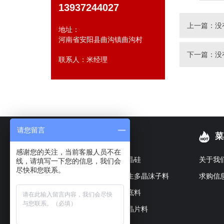
13937244027
上一篇：
没
地址：
河南省安阳县曲沟镇曲沟村
下一篇：
没
联系人：米经理
请您留言
热销产品
菜
感谢您的关注，当前客服人员不在
多晶硅
单晶硅
关于我
线，请填写一下您的信息，我们会
尽快和您联系。
多晶边皮
原生多晶沫子料
求购信
单晶沫子料
锅底料
多晶小方锭
单晶片料