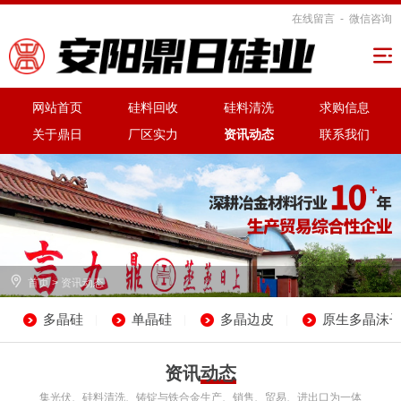
在线留言
-
微信咨询

网站首页
硅料回收
硅料清洗
求购信息
关于鼎日
厂区实力
资讯动态
联系我们

首页
>
资讯动态
多晶硅
单晶硅
多晶边皮
原生多晶沫
|
|
|
资讯动态
集光伏、硅料清洗、铸锭与铁合金生产、销售、贸易、进出口为一体